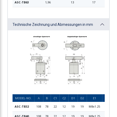
ASC-TB63
1,96
13
17
30
Technische Zeichnung und Abmessungen in mm
MODEL-NO.
A
B
C1
C2
D1
D2
E1
E2
F
ASC-TB32
108
78
22
12
19
19
M8x1.25
Ø8
8
ASC-TB40
108
78
22
12
19
19
M8x1.25
Ø8
8