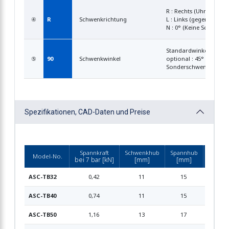
R : Rechts (Uhrzeigersi
④
R
Schwenkrichtung
L : Links (gegen Uhrzei
N : 0° (Keine Schwenk
Standardwinkel : 90° (
⑤
90
Schwenkwinkel
optional : 45° ±(2°), 60
Sonderschwenkwinkel 
Spezifikationen, CAD-Daten und Preise
Spannkraft
Schwenkhub
Spannhub
Gesam
Model-No.
bei 7 bar [kN]
[mm]
[mm]
[mm
ASC-TB32
0,42
11
15
26
ASC-TB40
0,74
11
15
26
ASC-TB50
1,16
13
17
30