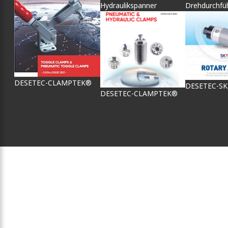
Hydraulikspanner
Drehdurchfü
DESETEC-CLAMPTEK®
DESETEC-S
DESETEC-CLAMPTEK®