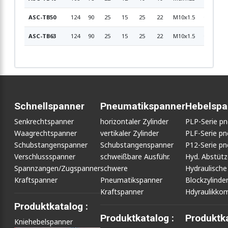
ASC-TB50
124
90
25
15
25
22
M10x1.5
Ø8
10
ASC-TB63
124
90
25
15
25
22
M10x1.5
Ø8
10
Schnellspanner
Pneumatikspanner
Hebelspa
Senkrechtspanner
horizontaler Zylinder
PLP-Serie p
Waagrechtspanner
vertikaler Zylinder
PLF-Serie p
Schubstangenspanner
Schubstangenspanner
P12-Serie p
Verschlussspanner
schweißbare Ausführ.
Hyd. Abstüt
Spannzangen/Zugspanner
schwere
Hydraulische
Kraftspanner
Pneumatikspanner
Blockzylinde
Kraftspanner
Hdyraulikko
Produktkatalog :
Produktkatalog :
Produktka
Kniehebelspanner