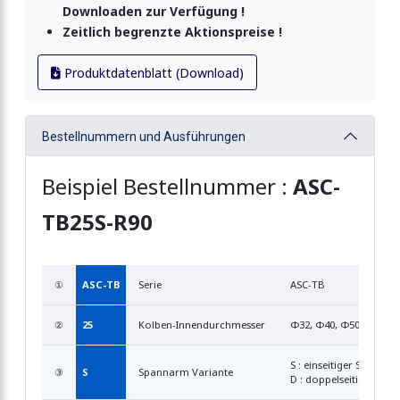
Downloaden zur Verfügung !
Zeitlich begrenzte Aktionspreise !
Produktdatenblatt (Download)
Bestellnummern und Ausführungen
Beispiel Bestellnummer :
ASC-
TB25S-R90
①
ASC-TB
Serie
ASC-TB
②
25
Kolben-Innendurchmesser
Φ32, Φ40, Φ50 (mm)
S : einseitiger Spanna
③
S
Spannarm Variante
D : doppelseitiger Sp