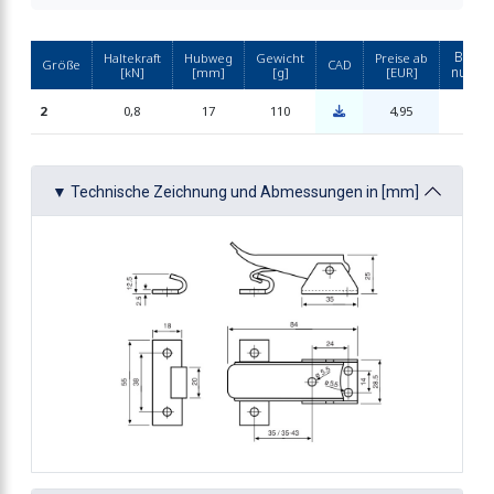
Bestel
Haltekraft
Hubweg
Gewicht
Preise ab
stellbar
Größe
CAD
numm
[kN]
[mm]
[g]
[EUR]
M50
2
0,8
17
110
4,95
t Drahtbügel
▼ Technische Zeichnung und Abmessungen in [mm]
stellbar
t Sicherung
stellbar
t Drahtbügel