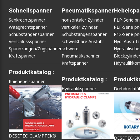
Schnellspanner
Pneumatikspanner
Hebelspa
Senkrechtspanner
horizontaler Zylinder
PLP-Serie p
Waagrechtspanner
vertikaler Zylinder
PLF-Serie p
Schubstangenspanner
Schubstangenspanner
P12-Serie p
Verschlussspanner
schweißbare Ausführ.
Hyd. Abstüt
Spannzangen/Zugspanner
schwere
Hydraulische
Kraftspanner
Pneumatikspanner
Blockzylinde
Kraftspanner
Hdyraulikko
Produktkatalog :
Produktkatalog :
Produktka
Kniehebelspanner
Hydraulikspanner
Drehdurchfü
DESETEC-CLAMPTEK®
DESETEC-S