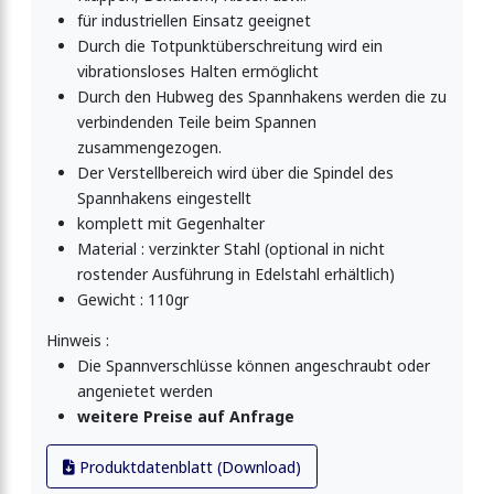
für industriellen Einsatz geeignet
luss einstellbar
Durch die Totpunktüberschreitung wird ein
vibrationsloses Halten ermöglicht
Durch den Hubweg des Spannhakens werden die zu
verbindenden Teile beim Spannen
t Drahtbügel
zusammengezogen.
Der Verstellbereich wird über die Spindel des
Spannhakens eingestellt
t Federbügel
komplett mit Gegenhalter
Material : verzinkter Stahl (optional in nicht
rostender Ausführung in Edelstahl erhältlich)
t Drahtbügel
Gewicht : 110gr
Hinweis :
Die Spannverschlüsse können angeschraubt oder
t Drahtbügel
angenietet werden
weitere Preise auf Anfrage
Produktdatenblatt (Download)
stellbar