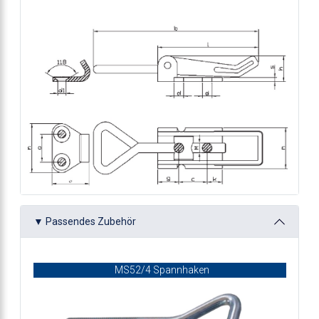
t Drahtbügel
t Sicherung
stellbar
▼ Passendes Zubehör
MS52/4 Spannhaken