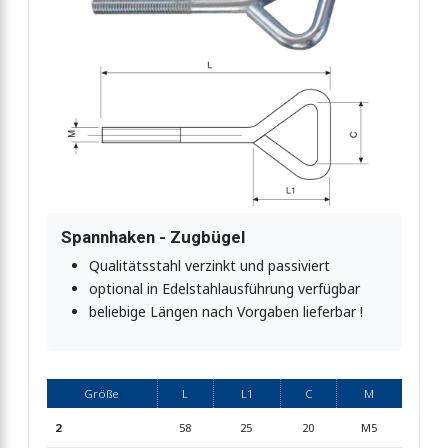
Spannhaken - Zugbügel
Qualitätsstahl verzinkt und passiviert
optional in Edelstahlausführung verfügbar
beliebige Längen nach Vorgaben lieferbar !
Größe
L
L1
C
M
2
58
25
20
M5