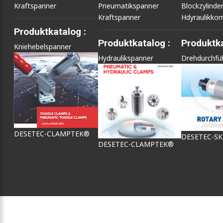
Kraftspanner
Pneumatikspanner
Blockzylinde
Kraftspanner
Hdyraulikko
Produktkatalog :
Produktkatalog :
Produktka
Kniehebelspanner
Hydraulikspanner
Drehdurchfü
DESETEC-CLAMPTEK®
DESETEC-S
DESETEC-CLAMPTEK®