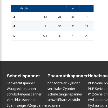
Größe
d1
n
e
o
2
4.3
25
21
14
4
5
30
23
17
6
5.4
45
29
22
Schnellspanner
Pneumatikspanner
Hebelspa
Senkrechtspanner
horizontaler Zylinder
PLP-Serie p
Waagrechtspanner
vertikaler Zylinder
PLF-Serie p
Schubstangenspanner
Schubstangenspanner
P12-Serie p
Verschlussspanner
schweißbare Ausführ.
Hyd. Abstüt
Spannzangen/Zugspanner
schwere
Hydraulische