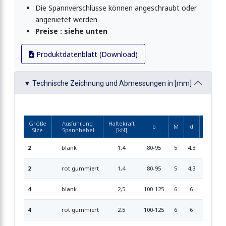
Die Spannverschlüsse können angeschraubt oder
angenietet werden
stellbar
Preise : siehe unten
Produktdatenblatt (Download)
t Drahtbügel
▼ Technische Zeichnung und Abmessungen in [mm]
stellbar
Größe
Ausführung
Haltekraft
b
M
d
d1
s
Size
Spannhebel
[kN]
t Sicherung
2
blank
1,4
80-95
5
4.3
4.3
2
2
rot gummiert
1,4
80-95
5
4.3
4.3
2
stellbar
4
blank
2,5
100-125
6
6
5
2.
4
rot gummiert
2,5
100-125
6
6
5
2.
t Drahtbügel