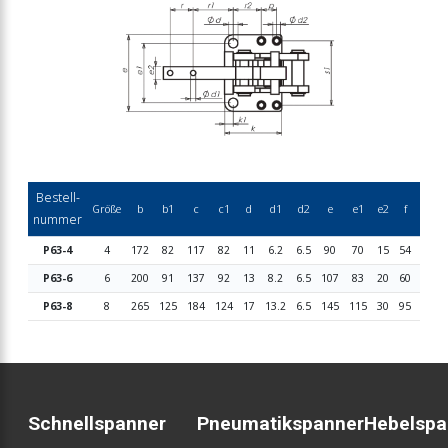
Bestell-
Größe
b
b1
c
c1
d
d1
d2
e
e1
e2
f
f1
nummer
P63-4
4
172
82
117
82
11
6.2
6.5
90
70
15
54
20
P63-6
6
200
91
137
92
13
8.2
6.5
107
83
20
60
22
P63-8
8
265
125
184
124
17
13.2
6.5
145
115
30
95
24.5
Schnellspanner
Pneumatikspanner
Hebelspa