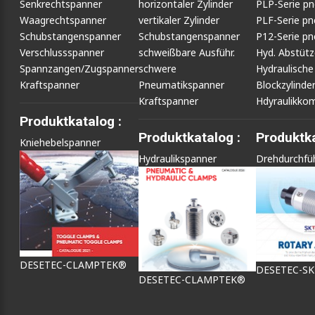
Senkrechtspanner
horizontaler Zylinder
PLP-Serie p
Waagrechtspanner
vertikaler Zylinder
PLF-Serie p
Schubstangenspanner
Schubstangenspanner
P12-Serie p
Verschlussspanner
schweißbare Ausführ.
Hyd. Abstüt
Spannzangen/Zugspanner
schwere
Hydraulische
Kraftspanner
Pneumatikspanner
Blockzylinde
Kraftspanner
Hdyraulikko
Produktkatalog :
Produktkatalog :
Produktka
Kniehebelspanner
Hydraulikspanner
Drehdurchfü
DESETEC-CLAMPTEK®
DESETEC-S
DESETEC-CLAMPTEK®