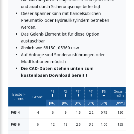
und axial durch Sicherungsringe befestigt
Dieser Spanner kann mit handelsüblichen
Pneumatik- oder Hydraulikzylindern betrieben
werden.
Das Gelenk-Element ist für diese Option
austaschbar
ähnlich wie 6815C, 05360 usw...
Auf Anfrage sind Sonderausführungen oder
Modfikationen möglich
Die CAD-Daten stehen unten zum
kostenlosen Download bereit !
*
*
F1
F2
F3
F4
F5
Gesamt-
Bestell-
⬆︎
⬆︎
⬇︎
⬇︎
⬅︎
höhe
Größe
nummer
[kN]
[kN]
[kN]
[kN]
[kN]
[mm]
P63-4
4
6
9
1,5
2,2
0,75
130
P63-6
6
12
18
2,5
3,5
1,00
155