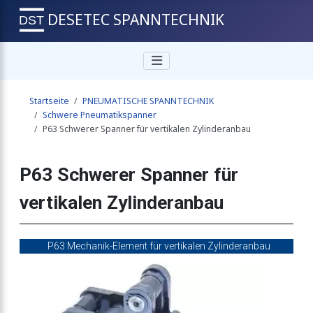
DESETEC SPANNTECHNIK
er-horizontaler Zylinderanbau
Startseite
PNEUMATISCHE SPANNTECHNIK
rizontalen Zylinderanbau
Schwere Pneumatikspanner
P63 Schwerer Spanner für vertikalen Zylinderanbau
er-vertikaler Zylinderanbau
P63 Schwerer Spanner für
vertikalen Zylinderanbau
ertikalen Zylinderanbau
P63 Mechanik-Element für vertikalen Zylinderanbau
nspanner mit umsteckbarem Handhebel