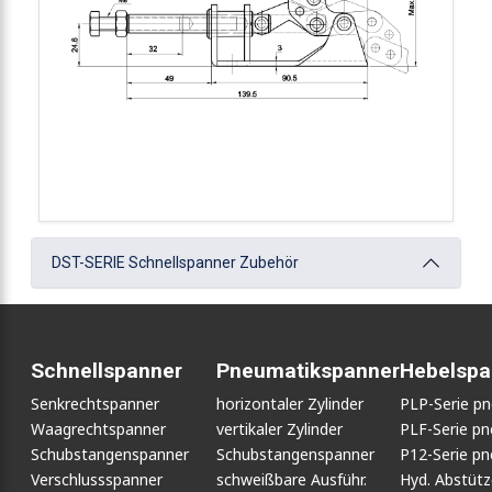
DST-SERIE Schnellspanner Zubehör
Schnellspanner
Pneumatikspanner
Hebelspa
Senkrechtspanner
horizontaler Zylinder
PLP-Serie p
Waagrechtspanner
vertikaler Zylinder
PLF-Serie p
Schubstangenspanner
Schubstangenspanner
P12-Serie p
Verschlussspanner
schweißbare Ausführ.
Hyd. Abstüt