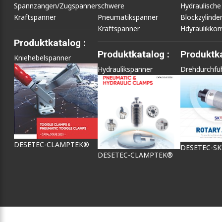
Spannzangen/Zugspanner
schwere
Hydraulische
Kraftspanner
Pneumatikspanner
Blockzylinde
Kraftspanner
Hdyraulikko
Produktkatalog :
Produktkatalog :
Produktka
Kniehebelspanner
Hydraulikspanner
Drehdurchfü
DESETEC-CLAMPTEK®
DESETEC-S
DESETEC-CLAMPTEK®